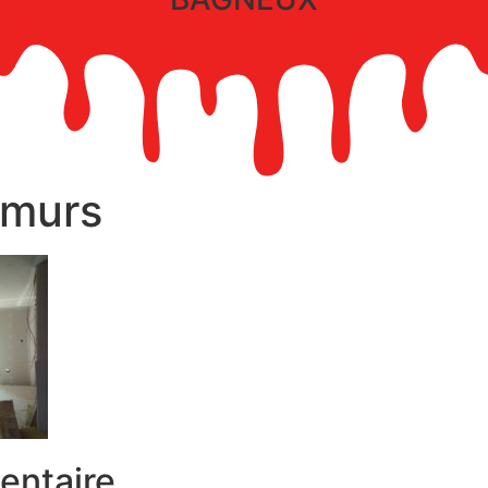
 murs
entaire